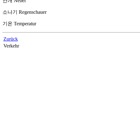
안개
Nebel
소나기
Regenschauer
기온
Temperatur
Zurück
Verkehr