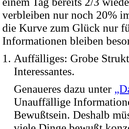
einem Tag bereits 2/3 wied
verbleiben nur noch 20% im
die Kurve zum Glück nur fü
Informationen bleiben beso
Auffälliges: Grobe Struk
Interessantes.
Genaueres dazu unter
„Da
Unauffällige Informatione
Bewußtsein. Deshalb müs
viele Dinge bewußt konze