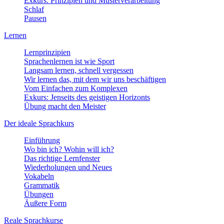
Exkurs: Prinzipien und Musterverarbeitung
Schlaf
Pausen
Lernen
Lernprinzipien
Sprachenlernen ist wie Sport
Langsam lernen, schnell vergessen
Wir lernen das, mit dem wir uns beschäftigen
Vom Einfachen zum Komplexen
Exkurs: Jenseits des geistigen Horizonts
Übung macht den Meister
Der ideale Sprachkurs
Einführung
Wo bin ich? Wohin will ich?
Das richtige Lernfenster
Wiederholungen und Neues
Vokabeln
Grammatik
Übungen
Äußere Form
Reale Sprachkurse